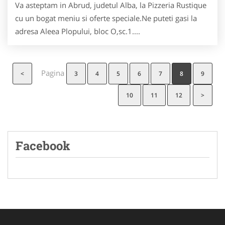
Va asteptam in Abrud, judetul Alba, la Pizzeria Rustique
cu un bogat meniu si oferte speciale.Ne puteti gasi la
adresa Aleea Plopului, bloc O,sc.1....
Pagina
<
3
4
5
6
7
8
9
10
11
12
>
Facebook