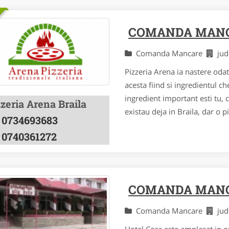
COMANDA MANC
Comanda Mancare
jud
Pizzeria Arena ia nastere oda
acesta fiind si ingredientul che
ingredient important esti tu, c
zeria Arena Braila
existau deja in Braila, dar o piz
0734693683
0740361272
COMANDA MANC
Comanda Mancare
jud
Hotel Cora este amplasat in or