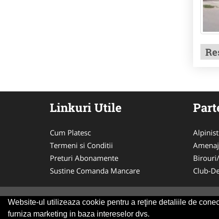
Re
Linkuri Utile
Part
Cum Platesc
Alpinist 
Termeni si Conditii
Amenaj
Preturi Abonamente
Birouri
Sustine Comanda Mancare
Club-De
Website-ul utilizeaza cookie pentru a reţine detaliile de conect
© 2014-2026 Powered by
VilonMedia
&
Tokaido 
furniza marketing in baza intereselor dvs.