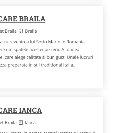
ARE BRAILA
et Braila
Braila
ta cu revenirea lui Sorin Marin in Romania,
ie din spatele acestei pizzerii. Al doilea
el care alege calitate si bun gust. Unele lucruri
za preparata in stil traditional italia...
ARE IANCA
et Braila
Ianca
asul Ianca, in partea central-vestica a judetului,