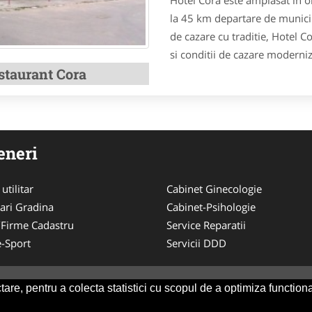
la 45 km departare de municip
de cazare cu traditie, Hotel Co
si conditii de cazare moderniz
staurant Cora
eneri
utilitar
Cabinet Ginecologie
ari Gradina
Cabinet-Psihologie
/Firme Cadastru
Service Reparatii
-Sport
Servicii DDD
are, pentru a colecta statistici cu scopul de a optimiza functiona
Consult
-
ANPC
SOL