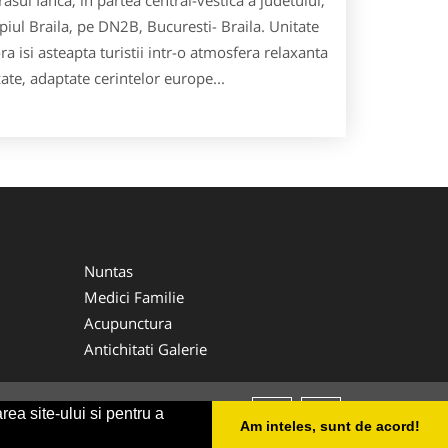
iul Braila, pe DN2B, Bucuresti- Braila. Unitate
ra isi asteapta turistii intr-o atmosfera relaxanta
ate, adaptate cerintelor europe...
Nuntas
Medici Familie
Acupunctura
Antichitati Galerie
rea site-ului si pentru a
Am inteles, sunt de acord!