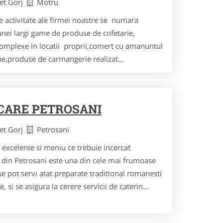
det Gorj
Motru
e activitate ale firmei noastre se numara
unei largi game de produse de cofetarie,
g complexe in locatii proprii,comert cu amanuntul
e,produse de carmangerie realizat...
ARE PETROSANI
det Gorj
Petrosani
i excelente si meniu ce trebuie incercat
n Petrosani este una din cele mai frumoase
i se pot servi atat preparate traditional romanesti
e, si se asigura la cerere servicii de caterin...