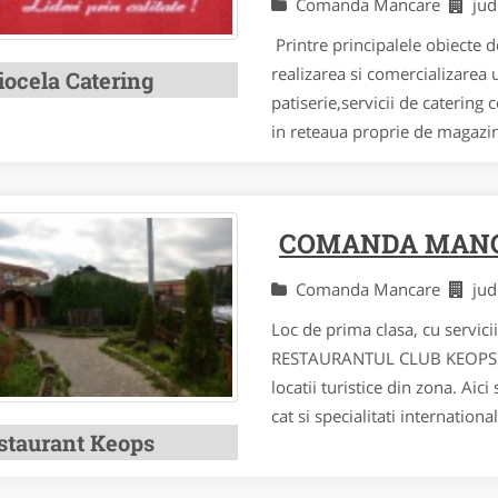
Comanda Mancare
ju
Printre principalele obiecte d
realizarea si comercializarea 
iocela Catering
patiserie,servicii de caterin
in reteaua proprie de magazin
COMANDA MANC
Comanda Mancare
ju
Loc de prima clasa, cu servici
RESTAURANTUL CLUB KEOPS di
locatii turistice din zona. Aic
cat si specialitati international
staurant Keops