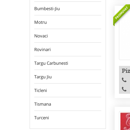
PROMOVAT
Bumbesti-Jiu
Motru
Novaci
Rovinari
Targu Carbunesti
Piz
Targu Jiu
Ticleni
Tismana
Turceni