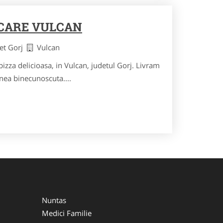
CARE VULCAN
det Gorj
Vulcan
izza delicioasa, in Vulcan, judetul Gorj. Livram
inea binecunoscuta....
Nuntas
Medici Familie