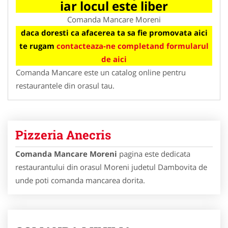
iar locul este liber
Comanda Mancare Moreni
daca doresti ca afacerea ta sa fie promovata aici
te rugam
contacteaza-ne completand formularul
de aici
Comanda Mancare este un catalog online pentru
restaurantele din orasul tau.
Pizzeria Anecris
Comanda Mancare Moreni
pagina este dedicata
restaurantului din orasul Moreni judetul Dambovita de
unde poti comanda mancarea dorita.