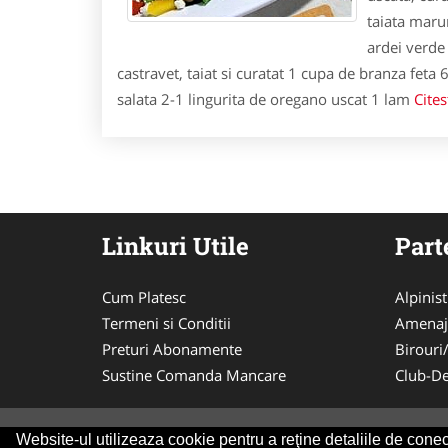
taiata maru
ardei verde 
castravet, taiat si curatat 1 cupa de branza feta 
salata 2-1 lingurita de oregano uscat 1 lam
Cites
Linkuri Utile
Part
Cum Platesc
Alpinist 
Termeni si Conditii
Amenaj
Preturi Abonamente
Birouri
Sustine Comanda Mancare
Club-De
Website-ul utilizeaza cookie pentru a reţine detaliile de conect
© 2014-2026 Powered by
VilonMedia
&
Tokaido 