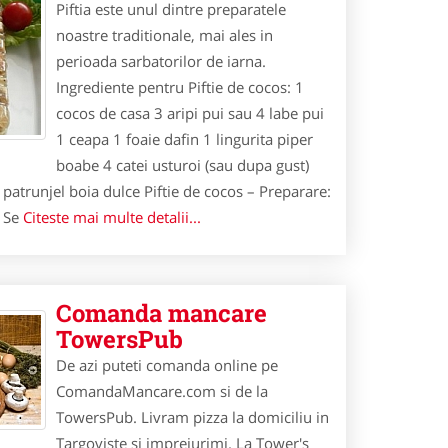
Piftia este unul dintre preparatele
noastre traditionale, mai ales in
perioada sarbatorilor de iarna.
Ingrediente pentru Piftie de cocos: 1
cocos de casa 3 aripi pui sau 4 labe pui
1 ceapa 1 foaie dafin 1 lingurita piper
boabe 4 catei usturoi (sau dupa gust)
 patrunjel boia dulce Piftie de cocos – Preparare:
. Se
Citeste mai multe detalii...
Comanda mancare
TowersPub
De azi puteti comanda online pe
ComandaMancare.com si de la
TowersPub. Livram pizza la domiciliu in
Targoviste si imprejurimi. La Tower's