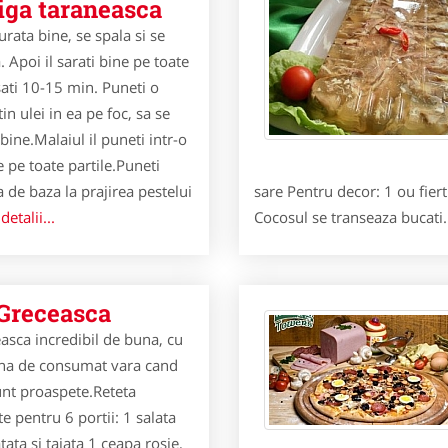
ga taraneasca
urata bine, se spala si se
 Apoi il sarati bine pe toate
asati 10-15 min. Puneti o
tin ulei in ea pe foc, sa se
bine.Malaiul il puneti intr-o
ne pe toate partile.Puneti
a de baza la prajirea pestelui
sare Pentru decor: 1 ou fiert
etalii...
Cocosul se transeaza bucati
 Greceasca
easca incredibil de buna, cu
una de consumat vara cand
nt proaspete.Reteta
te pentru 6 portii: 1 salata
tata si taiata 1 ceapa rosie,