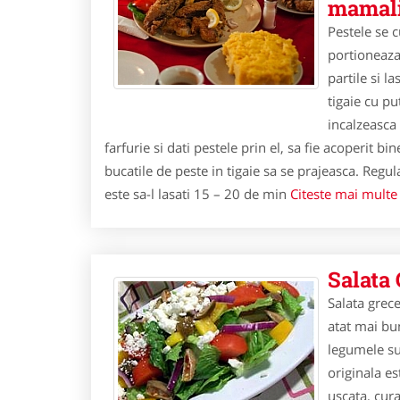
mamali
Pestele se c
portioneaza.
partile si l
tigaie cu pu
incalzeasca 
farfurie si dati pestele prin el, sa fie acoperit bi
bucatile de peste in tigaie sa se prajeasca. Regul
este sa-l lasati 15 – 20 de min
Citeste mai multe d
Salata
Salata grec
atat mai b
legumele su
originala es
uscata, cura