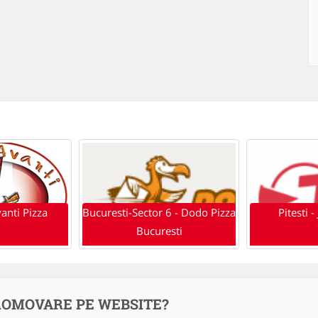
anti Pizza
Bucuresti-Sector 6 - Dodo Pizza
Pitesti -
Bucuresti
ROMOVARE PE WEBSITE?