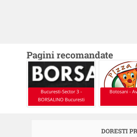
Pagini recomandate
Bucuresti-Sector 3 -
Botosani - Av
BORSALINO Bucuresti
DORESTI P