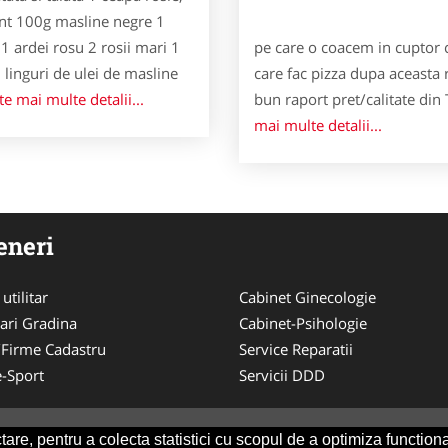
nt 100g masline negre 1
1 ardei rosu 2 rosii mari 1
pe care o coacem in cuptor c
6 linguri de ulei de masline
care fac pizza dupa aceasta 
te mai multe detalii...
bun raport pret/calitate din
mai multe detalii...
eneri
utilitar
Cabinet Ginecologie
ari Gradina
Cabinet-Psihologie
/Firme Cadastru
Service Reparatii
-Sport
Servicii DDD
are, pentru a colecta statistici cu scopul de a optimiza functiona
Consult
-
ANPC
SOL