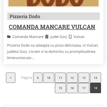
Pizzeria Dodo
COMANDA MANCARE VULCAN
Comanda Mancare
judet Gorj
Vulcan
Pizzeria Dodo va asteapta cu pizza delicioasa, in Vulcan,
judetul Gorj. Livram si la domiciliu cu promptitudinea
binecunoscuta....
Pagina
<
9
10
11
12
13
14
15
16
17
18