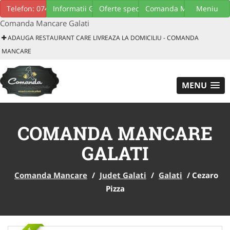
Download GRATUIT aplicatie mobil
Telefon: 0747239276
Informatii Generale
Oferte speciale
Comanda Minima
Meniu
Comanda Mancare Galati
ADAUGA RESTAURANT CARE LIVREAZA LA DOMICILIU - COMANDA
MANCARE
MENU
COMANDA MANCARE
GALATI
Comanda Mancare
/
Judet Galati
/
Galati
/
Cezaro
Pizza