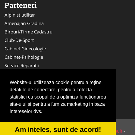
Parteneri
Alpinist utilitar
Amenajari Gradina
Birouri/Firme Cadastru
Club-De-Sport
Cabinet Ginecologie
Cabinet-Psihologie
Service Reparatii
Servicii DDD
Nuntas
Website-ul utilizeaza cookie pentru a reţine
detaliile de conectare, pentru a colecta
Medici Familie
statistici cu scopul de a optimiza functionarea
Acupunctura
site-ului si pentru a furniza marketing in baza
Antichitati Galerie
intereselor dvs.
Am inteles, sunt de acord!
© 2014-2026 Powered by
VilonMedia
&
Tokaido Consult
-