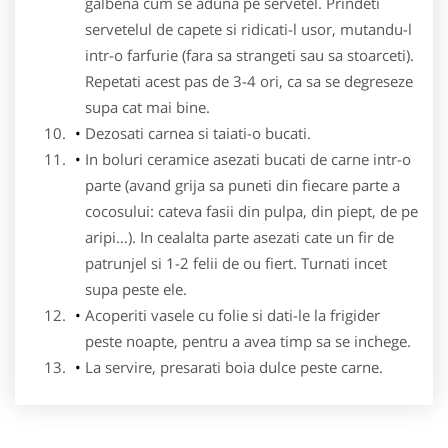
galbena cum se aduna pe servetel. Prindeti
servetelul de capete si ridicati-l usor, mutandu-l
intr-o farfurie (fara sa strangeti sau sa stoarceti).
Repetati acest pas de 3-4 ori, ca sa se degreseze
supa cat mai bine.
Dezosati carnea si taiati-o bucati.
In boluri ceramice asezati bucati de carne intr-o
parte (avand grija sa puneti din fiecare parte a
cocosului: cateva fasii din pulpa, din piept, de pe
aripi…). In cealalta parte asezati cate un fir de
patrunjel si 1-2 felii de ou fiert. Turnati incet
supa peste ele.
Acoperiti vasele cu folie si dati-le la frigider
peste noapte, pentru a avea timp sa se inchege.
La servire, presarati boia dulce peste carne.