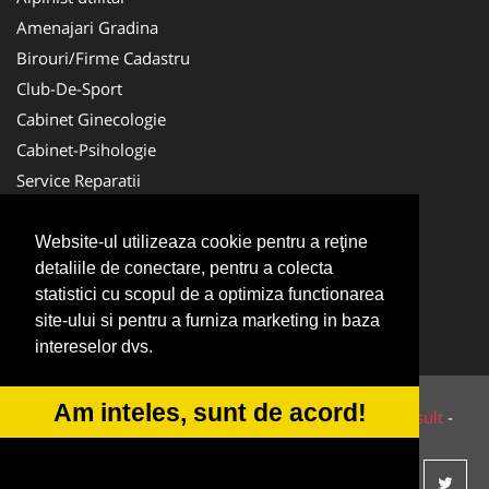
Amenajari Gradina
Birouri/Firme Cadastru
Club-De-Sport
Cabinet Ginecologie
Cabinet-Psihologie
Service Reparatii
Servicii DDD
Nuntas
Website-ul utilizeaza cookie pentru a reţine
detaliile de conectare, pentru a colecta
Medici Familie
statistici cu scopul de a optimiza functionarea
Acupunctura
site-ului si pentru a furniza marketing in baza
Antichitati Galerie
intereselor dvs.
Am inteles, sunt de acord!
© 2014-2026 Powered by
VilonMedia
&
Tokaido Consult
-
ANPC
SOL