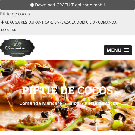
Download GRATUIT aplicatie mobil
Piftie de cocos
ADAUGA RESTAURANT CARE LIVREAZA LA DOMICILIU - COMANDA
MANCARE
MENU
PIFTIE DE COCOS
Comanda Mancare
/
Blog
/
Piftie de cocos