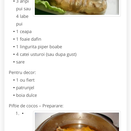
3 aripi
pui sau
4 labe
pui
1 ceapa
1 foaie dafin
1 lingurita piper boabe
4 catei usturoi (sau dupa gust)
sare
Pentru decor:
1 ou fiert
patrunjel
boia dulce
Piftie de cocos – Preparare: