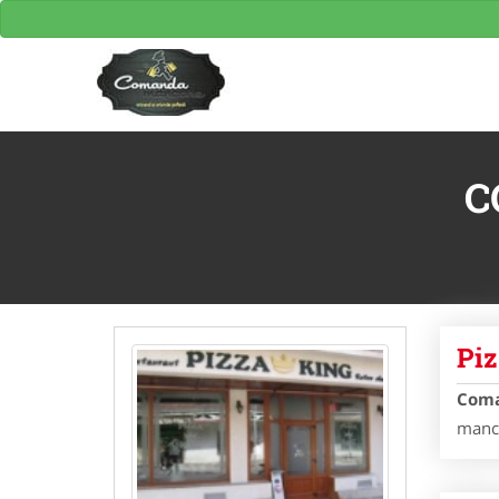
Comanda Mancare Zalau
C
Piz
Coma
manca