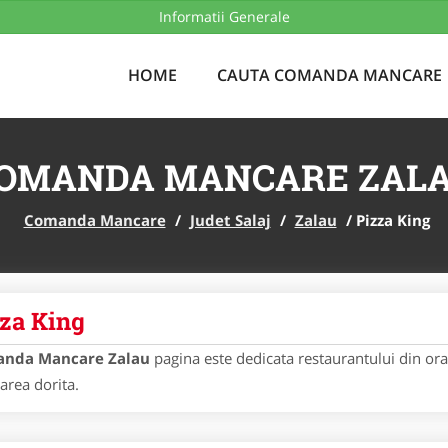
Informatii Generale
ADAUGA REST
HOME
CAUTA COMANDA MANCARE
OMANDA MANCARE ZAL
Comanda Mancare
/
Judet Salaj
/
Zalau
/
Pizza King
za King
nda Mancare Zalau
pagina este dedicata restaurantului din or
rea dorita.