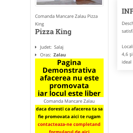
IN
Comanda Mancare Zalau Pizza
Desch
King
Pizza King
satis
Local
Judet:
Salaj
4,6 ş
Oras:
Zalau
Pagina
ideal
Demonstrativa
afacerea nu este
promovata
iar locul este liber
Comanda Mancare Zalau
daca doresti ca afacerea ta sa
fie promovata aici te rugam
contacteaza-ne completand
formularul de aici