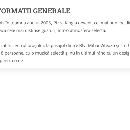
FORMATII GENERALE
is în toamna anului 2005, Pizza King a devenit cel mai bun loc di
facă cele mai distinse gusturi, într-o atmosferă selectă.
izat în centrul oraşului, la pasajul dintre Blv. Mihai Viteazu şi str
i 8 persoane, cu o muzică selectă şi nu în ultimul rând cu un design 
 pentru o de