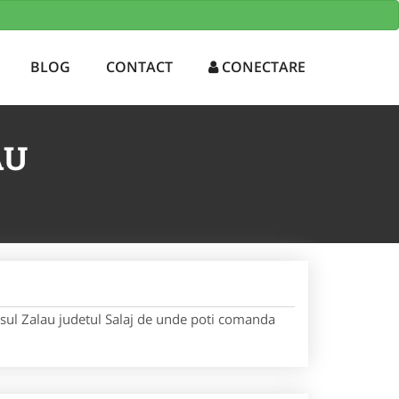
AURANT CARE LIVREAZA LA DOMICILIU - COMANDA MANCARE
BLOG
CONTACT
CONECTARE
AU
asul Zalau judetul Salaj de unde poti comanda