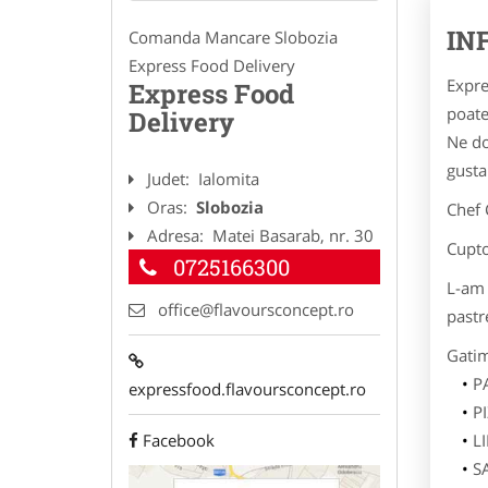
IN
Comanda Mancare Slobozia
Express Food Delivery
Expre
Express Food
poate
Delivery
Ne do
gusta
Judet:
Ialomita
Oras:
Slobozia
Chef 
Adresa:
Matei Basarab, nr. 30
Cupto
0725166300
L-am 
office@flavoursconcept.ro
pastr
Gatim
P
expressfood.flavoursconcept.ro
P
Facebook
L
S