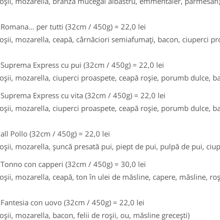
roşii, mozarella, brânză mucegai albastru, emmentaler, parmesan
 Romana… per tutti (32cm / 450g) = 22,0 lei
roşii, mozarella, ceapă, cârnăciori semiafumaţi, bacon, ciuperci pr
 Suprema Express cu pui (32cm / 450g) = 22,0 lei
roşii, mozarella, ciuperci proaspete, ceapă roşie, porumb dulce, b
 Suprema Express cu vita (32cm / 450g) = 22,0 lei
roşii, mozarella, ciuperci proaspete, ceapă roşie, porumb dulce, ba
 all Pollo (32cm / 450g) = 22,0 lei
roşii, mozarella, şuncă presată pui, piept de pui, pulpă de pui, ciu
 Tonno con capperi (32cm / 450g) = 30,0 lei
roşii, mozarella, ceapă, ton în ulei de măsline, capere, măsline, roş
 Fantesia con uovo (32cm / 450g) = 22,0 lei
oşii, mozarella, bacon, felii de roşii, ou, măsline greceşti)