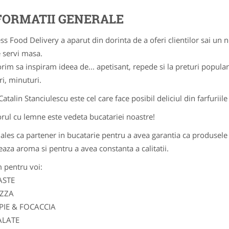
FORMATII GENERALE
ss Food Delivery a aparut din dorinta de a oferi clientilor sai u
 servi masa.
rim sa inspiram ideea de... apetisant, repede si la preturi popular
ri, minuturi.
Catalin Stanciulescu este cel care face posibil deliciul din farfuriil
rul cu lemne este vedeta bucatariei noastre!
ales ca partener in bucatarie pentru a avea garantia ca produsele 
eaza aroma si pentru a avea constanta a calitatii.
 pentru voi:
ASTE
IZZA
IPIE & FOCACCIA
ALATE