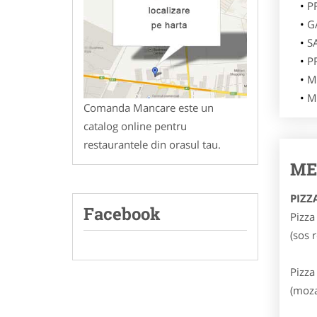
P
G
S
P
M
M
Comanda Mancare este un
catalog online pentru
restaurantele din orasul tau.
ME
PIZZ
Facebook
Pizza
(sos 
Pizza
(moza