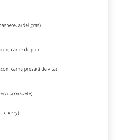
)
oaspete, ardei gras)
acon, carne de pui)
con, carne presată de vită)
perci proaspete)
ii cherry)