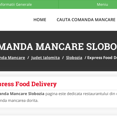
nformatii Generale
ADAUGA REST
Meniu
HOME
CAUTA COMANDA MANCARE
MANDA MANCARE SLOBO
nda Mancare
/
Judet Ialomita
/
Slobozia
/
Express Food D
ress Food Delivery
nda Mancare Slobozia
pagina este dedicata restaurantului din 
nda mancarea dorita.