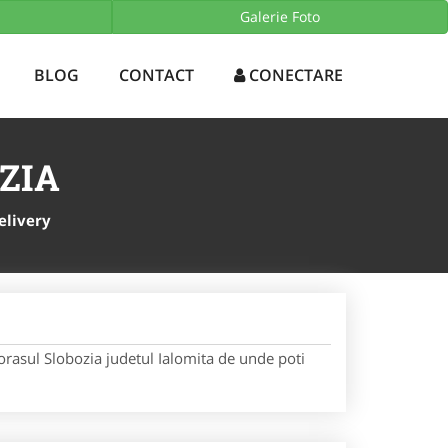
AURANT CARE LIVREAZA LA DOMICILIU - COMANDA MANCARE
Galerie Foto
BLOG
CONTACT
CONECTARE
ZIA
elivery
orasul Slobozia judetul Ialomita de unde poti