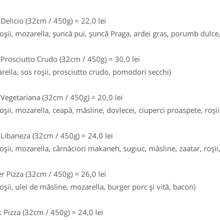
 Delicio (32cm / 450g) = 22,0 lei
roşii, mozarella, şuncă pui, şuncă Praga, ardei gras, porumb dulce,
 Prosciutto Crudo (32cm / 450g) = 30,0 lei
rella, sos roşii, prosciutto crudo, pomodori secchi)
 Vegetariana (32cm / 450g) = 20,0 lei
roşii, mozarella, ceapă, măsline, dovlecei, ciuperci proaspete, roşii
 Libaneza (32cm / 450g) = 24,0 lei
roşii, mozarella, cârnăciori makaneh, sugiuc, măsline, zaatar, roşii
r Pizza (32cm / 450g) = 26,0 lei
roşii, ulei de măsline, mozarella, burger porc şi vită, bacon)
 Pizza (32cm / 450g) = 24,0 lei