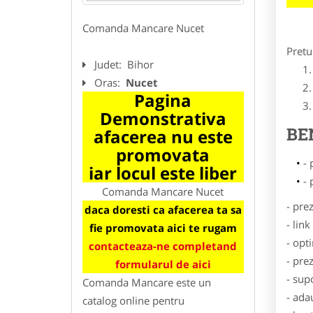
Comanda Mancare Nucet
Pretu
Judet:
Bihor
Oras:
Nucet
Pagina
Demonstrativa
BE
afacerea nu este
promovata
- 
iar locul este liber
- 
Comanda Mancare Nucet
- pre
daca doresti ca afacerea ta sa
- lin
fie promovata aici te rugam
- opt
contacteaza-ne completand
- pre
formularul de aici
- sup
Comanda Mancare este un
- ada
catalog online pentru