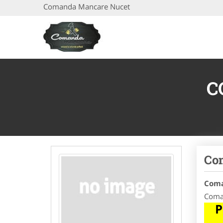
Comanda Mancare Nucet
C
Co
Coma
Coman
P