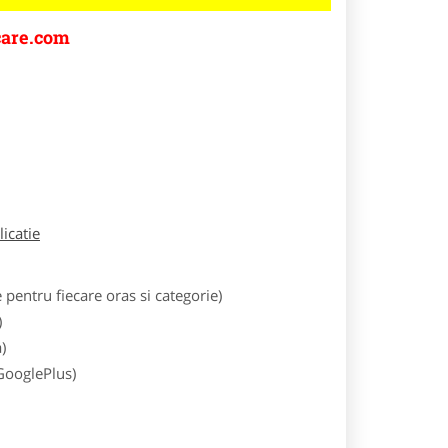
are.com
licatie
entru fiecare oras si categorie)
)
)
 GooglePlus)