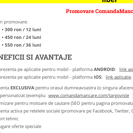
Promovare ComandaManc
ri promovare:
300 ron / 12 luni
450 ron / 24 luni
550 ron / 36 luni
NEFICII SI AVANTAJE
prezenta pe aplicatie pentru mobil - platforma
ANDROID
:
link ap
prezenta pe aplicatie pentru mobil - platforma
IOS
:
link aplicatie
zenta
EXCLUSIVA
pentru orasul dumneavoastra (o singura afacere p
k personalizat (exemplu:
www.comandamancare.com/targoviste
imizare pentru motoare de cautare (SEO pentru pagina promovata
zenta activa pe retelele sociale (promovare pe Facebook, Twitter,
ort tehnic
ugare oferte speciale