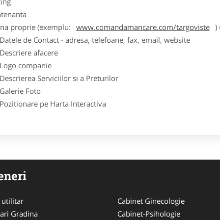
ting
tenanta
ina proprie (exemplu:
www.comandamancare.com/targoviste
) 
ele de Contact - adresa, telefoane, fax, email, website
scriere afacere
go companie
crierea Serviciilor si a Preturilor
lerie Foto
itionare pe Harta Interactiva
eneri
utilitar
Cabinet Ginecologie
ari Gradina
Cabinet-Psihologie