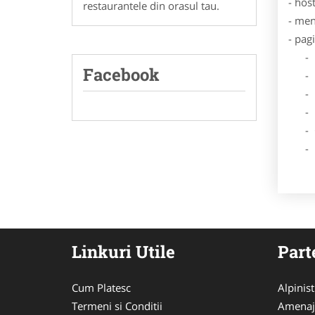
- hos
restaurantele din orasul tau.
- men
- pag
- Dat
Facebook
- De
- Lo
- Des
- Ga
- Poz
Linkuri Utile
Part
Cum Platesc
Alpinist 
Termeni si Conditii
Amenaj