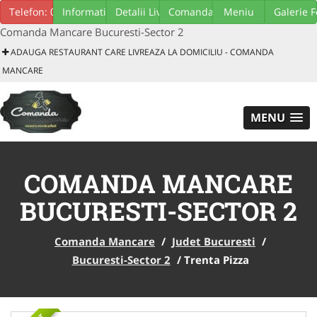
Download GRATUIT aplicatie mobil
Telefon: 0219645
Informatii Generale
Detalii Livrare
Comanda Minima
Meniu
Galerie F
Comanda Mancare Bucuresti-Sector 2
ADAUGA RESTAURANT CARE LIVREAZA LA DOMICILIU - COMANDA
MANCARE
MENU
COMANDA MANCARE
BUCURESTI-SECTOR 2
Comanda Mancare
/
Judet Bucuresti
/
Bucuresti-Sector 2
/
Trenta Pizza