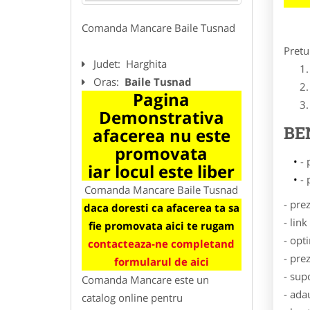
Comanda Mancare Baile Tusnad
Pretu
Judet:
Harghita
Oras:
Baile Tusnad
Pagina
Demonstrativa
BE
afacerea nu este
promovata
- 
iar locul este liber
- 
Comanda Mancare Baile Tusnad
- pre
daca doresti ca afacerea ta sa
- lin
fie promovata aici te rugam
- opt
contacteaza-ne completand
- pre
formularul de aici
- sup
Comanda Mancare este un
- ada
catalog online pentru