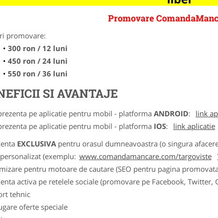
Promovare ComandaManc
ri promovare:
300 ron / 12 luni
450 ron / 24 luni
550 ron / 36 luni
NEFICII SI AVANTAJE
prezenta pe aplicatie pentru mobil - platforma
ANDROID
:
link ap
prezenta pe aplicatie pentru mobil - platforma
IOS
:
link aplicatie
zenta
EXCLUSIVA
pentru orasul dumneavoastra (o singura afacere p
k personalizat (exemplu:
www.comandamancare.com/targoviste
imizare pentru motoare de cautare (SEO pentru pagina promovata
zenta activa pe retelele sociale (promovare pe Facebook, Twitter,
ort tehnic
ugare oferte speciale