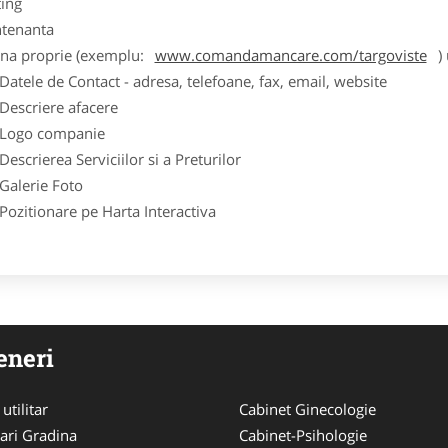
ting
tenanta
ina proprie (exemplu:
www.comandamancare.com/targoviste
) 
ele de Contact - adresa, telefoane, fax, email, website
scriere afacere
go companie
crierea Serviciilor si a Preturilor
lerie Foto
itionare pe Harta Interactiva
eneri
utilitar
Cabinet Ginecologie
ari Gradina
Cabinet-Psihologie