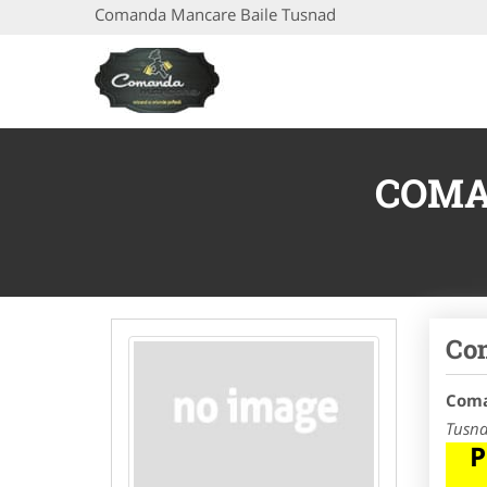
Comanda Mancare Baile Tusnad
COMA
Co
Coma
Tusn
P