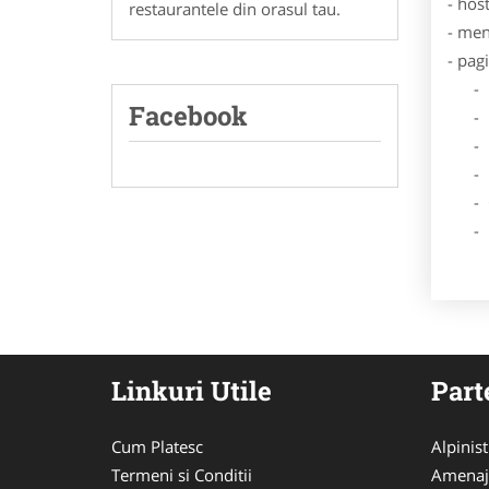
- hos
restaurantele din orasul tau.
- men
- pag
- Dat
Facebook
- De
- Lo
- Des
- Ga
- Poz
Linkuri Utile
Part
Cum Platesc
Alpinist 
Termeni si Conditii
Amenaj