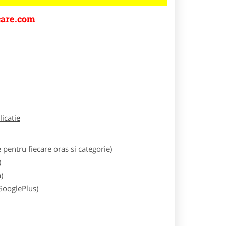
are.com
licatie
entru fiecare oras si categorie)
)
)
 GooglePlus)