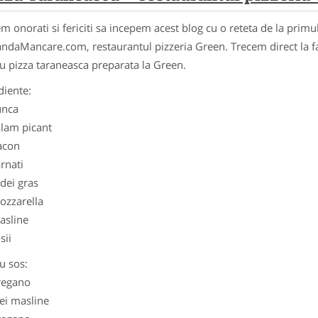
m onorati si fericiti sa incepem acest blog cu o reteta de la primu
daMancare.com, restaurantul pizzeria Green. Trecem direct la fa
u pizza taraneasca preparata la Green.
diente:
unca
alam picant
acon
rnati
dei gras
ozzarella
asline
sii
u sos:
regano
ei masline