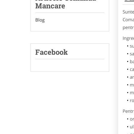
Mancare
Sunte
Coman
Blog
pentr
Ingre
s
Facebook
s
b
ca
ar
m
m
ro
Pentr
o
ul