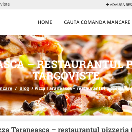
viste
ADAUGA REST
HOME
CAUTA COMANDA MANCARE
ASCA – RESTAURANTUL P
TARGOVISTE
ncare
/
Blog
/
Pizza Taraneasca – restaurantul pizzeria Gr
zza Taraneasca – restaurantul pizzeria