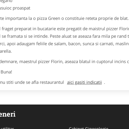
regano
usuioc proaspat
te importanta la o pizza Green o constituie reteta proprie de blat.
l fraget preparat in bucatarie este pregatit de maistrul pizzer Flori
l se framata si se intinde. Peste aluat se aseaza fara mila pe ran
rci, apoi adaugam feliile de salam, bacon, sunca si carnati, maslinel
rella.
demnare, maestrul pizzer Florin, aseaza blatul in cuptorul incins c
 Buna!
nu stiti unde se afla restaurantul
aici gasiti indicatii
.
eneri
utilitar
Cabinet Ginecologie