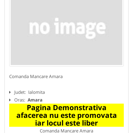
Comanda Mancare Amara
Judet:
Ialomita
Oras:
Amara
Pagina Demonstrativa
afacerea nu este promovata
iar locul este liber
Comanda Mancare Amara